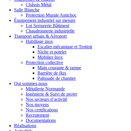
Châssis Métal
Salle Blanche
Protection Murale Antichoc
Équipement industriel sur mesure
Lot Serrurerie Bâtiment
Chaudronnerie industrielle
Transport urbain & Aéroport
Habillage inox
Escalier mécanique et Trottoir
Niche et potelet
Mobilier Inox
Protection collective
Main courante & rampe
Barrière de flux
Palissade de chantier
Qui sommes-nous
Métallerie Normande
Ingénierie & Suivi de projet
Nos secteurs d’activité
Nos moyens
Nos certifications
Recrutement
Documentations
Réalisations
Actualités