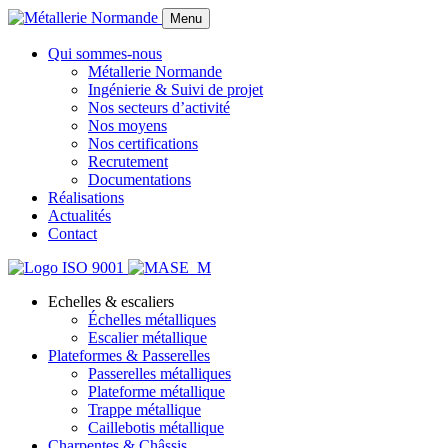
Menu
Qui sommes-nous
Métallerie Normande
Ingénierie & Suivi de projet
Nos secteurs d’activité
Nos moyens
Nos certifications
Recrutement
Documentations
Réalisations
Actualités
Contact
Echelles & escaliers
Échelles métalliques
Escalier métallique
Plateformes & Passerelles
Passerelles métalliques
Plateforme métallique
Trappe métallique
Caillebotis métallique
Charpentes & Châssis