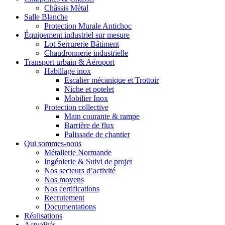
Châssis Métal
Salle Blanche
Protection Murale Antichoc
Équipement industriel sur mesure
Lot Serrurerie Bâtiment
Chaudronnerie industrielle
Transport urbain & Aéroport
Habillage inox
Escalier mécanique et Trottoir
Niche et potelet
Mobilier Inox
Protection collective
Main courante & rampe
Barrière de flux
Palissade de chantier
Qui sommes-nous
Métallerie Normande
Ingénierie & Suivi de projet
Nos secteurs d’activité
Nos moyens
Nos certifications
Recrutement
Documentations
Réalisations
Actualités