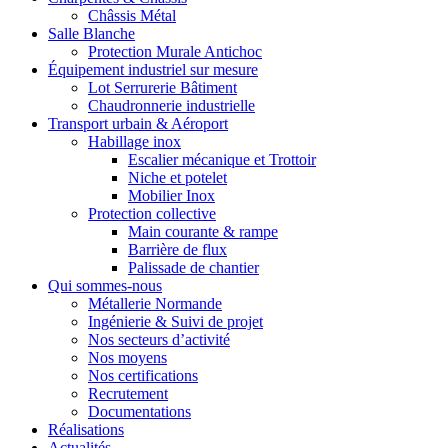
Châssis Métal
Salle Blanche
Protection Murale Antichoc
Équipement industriel sur mesure
Lot Serrurerie Bâtiment
Chaudronnerie industrielle
Transport urbain & Aéroport
Habillage inox
Escalier mécanique et Trottoir
Niche et potelet
Mobilier Inox
Protection collective
Main courante & rampe
Barrière de flux
Palissade de chantier
Qui sommes-nous
Métallerie Normande
Ingénierie & Suivi de projet
Nos secteurs d’activité
Nos moyens
Nos certifications
Recrutement
Documentations
Réalisations
Actualités