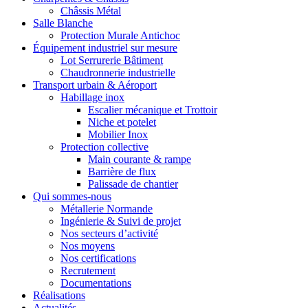
Châssis Métal
Salle Blanche
Protection Murale Antichoc
Équipement industriel sur mesure
Lot Serrurerie Bâtiment
Chaudronnerie industrielle
Transport urbain & Aéroport
Habillage inox
Escalier mécanique et Trottoir
Niche et potelet
Mobilier Inox
Protection collective
Main courante & rampe
Barrière de flux
Palissade de chantier
Qui sommes-nous
Métallerie Normande
Ingénierie & Suivi de projet
Nos secteurs d’activité
Nos moyens
Nos certifications
Recrutement
Documentations
Réalisations
Actualités