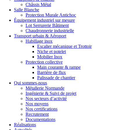
Châssis Métal
Salle Blanche
Protection Murale Antichoc
Équipement industriel sur mesure
Lot Serrurerie Bâtiment
Chaudronnerie industrielle
Transport urbain & Aéroport
Habillage inox
Escalier mécanique et Trottoir
Niche et potelet
Mobilier Inox
Protection collective
Main courante & rampe
Barrière de flux
Palissade de chantier
Qui sommes-nous
Métallerie Normande
Ingénierie & Suivi de projet
Nos secteurs d’activité
Nos moyens
Nos certifications
Recrutement
Documentations
Réalisations
Actualités